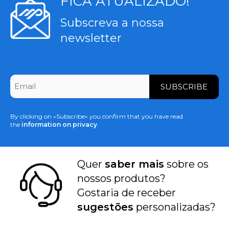
FICA ATUALIZADO!
Subscreva a nossa
newsletter
CAPTCHA
Email
*
By clicking on «Subscribe» you confirm that you have read
the
information on privacy
.
Quer
saber mais
sobre os
nossos produtos?
Gostaria de receber
sugestões
personalizadas?