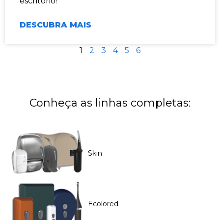
escritório!
DESCUBRA MAIS
1
2
3
4
5
6
Conheça as linhas completas:
Skin
Ecolored