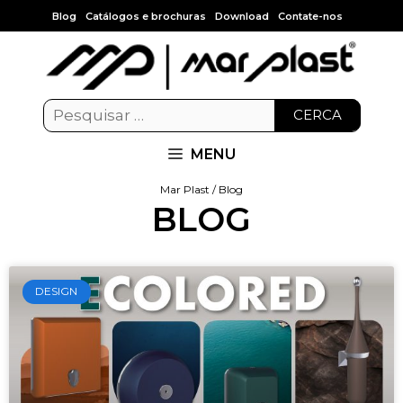
Blog
Catálogos e brochuras
Download
Contate-nos
CERCA
MENU
Mar Plast / Blog
BLOG
DESIGN