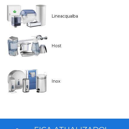
Lineacqualba
Host
Inox