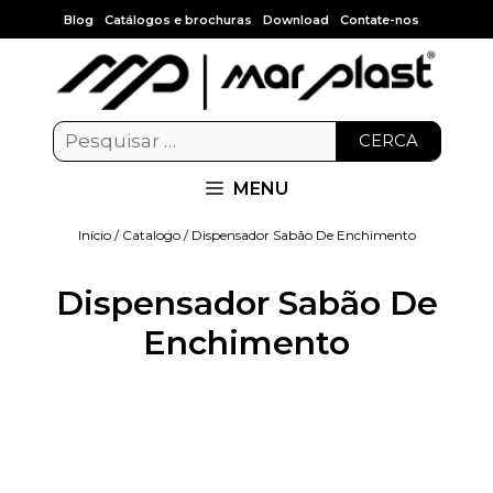
Blog
Catálogos e brochuras
Download
Contate-nos
CERCA
MENU
Início
/
Catalogo
/ Dispensador Sabão De Enchimento
Dispensador Sabão De
Enchimento