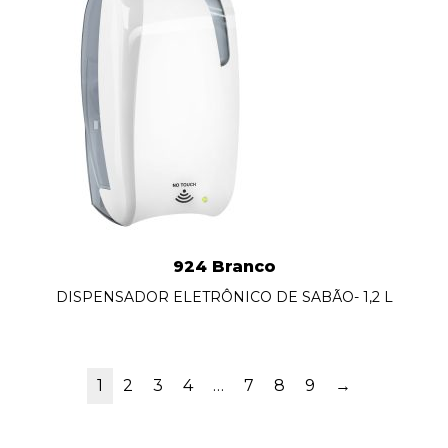
924 Branco
DISPENSADOR ELETRÔNICO DE SABÃO- 1,2 L
1
2
3
4
…
7
8
9
→