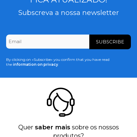
Subscreva a nossa newsletter
CAPTCHA
Email
*
By clicking on «Subscribe» you confirm that you have read
the
information on privacy
.
Quer
saber mais
sobre os nossos
produtos?