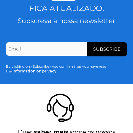
FICA ATUALIZADO!
Subscreva a nossa newsletter
CAPTCHA
Email
*
By clicking on «Subscribe» you confirm that you have read
the
information on privacy
.
Quer
saber mais
sobre os nossos