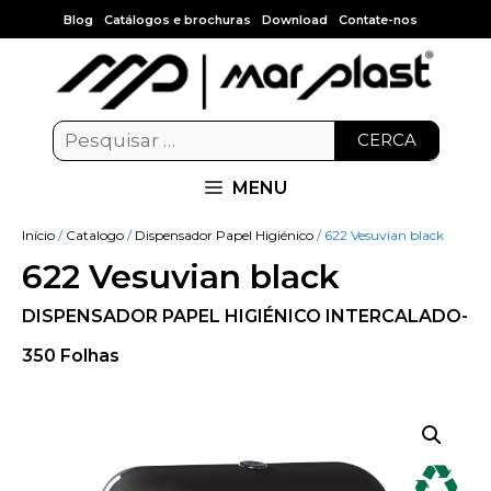
Blog
Catálogos e brochuras
Download
Contate-nos
CERCA
MENU
Início
/
Catalogo
/
Dispensador Papel Higiénico
/ 622 Vesuvian black
622 Vesuvian black
DISPENSADOR PAPEL HIGIÉNICO INTERCALADO-
350 Folhas