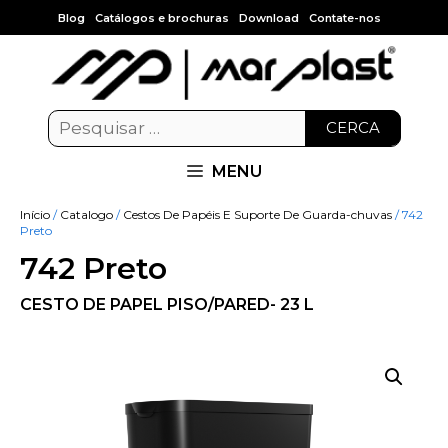
Blog
Catálogos e brochuras
Download
Contate-nos
CERCA
MENU
Início
/
Catalogo
/
Cestos De Papéis E Suporte De Guarda-chuvas
/ 742
Preto
742 Preto
CESTO DE PAPEL PISO/PARED- 23 L