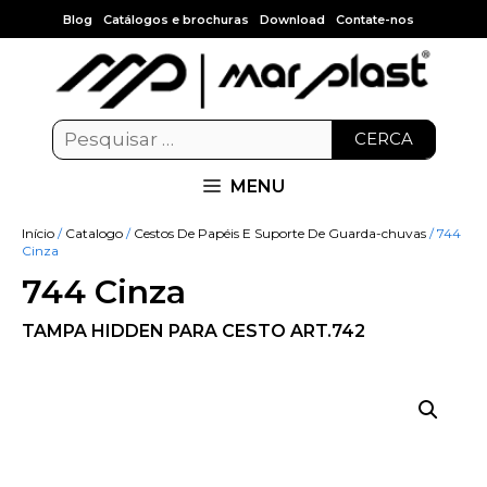
Blog
Catálogos e brochuras
Download
Contate-nos
CERCA
MENU
Início
/
Catalogo
/
Cestos De Papéis E Suporte De Guarda-chuvas
/ 744
Cinza
744 Cinza
TAMPA HIDDEN PARA CESTO ART.742