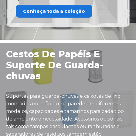
Conheça toda a coleção
Cestos De Papéis E
Suporte De Guarda-
chuvas
Suportes para guarda-chuvas e caixotes de lixo
montados no chão ou na parede em diferentes
modelos, capacidades e tamanhos para cada tipo
de ambiente e necessidade. Acessórios opcionais
tais como tampas basculantes ou ranhuradas e
separadores de resíduos também estão