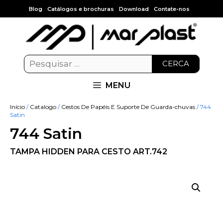
Blog
Catálogos e brochuras
Download
Contate-nos
CERCA
MENU
Início
/
Catalogo
/
Cestos De Papéis E Suporte De Guarda-chuvas
/ 744
Satin
744 Satin
TAMPA HIDDEN PARA CESTO ART.742