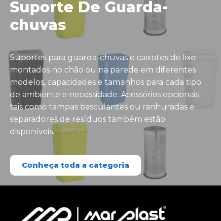
Suporte De Guarda-
chuvas
Suportes para guarda-chuvas e caixotes de lixo
montados no chão ou na parede em diferentes
modelos, capacidades e tamanhos para cada tipo
de ambiente e necessidade. Acessórios opcionais
tais como tampas basculantes ou ranhuradas e
separadores de resíduos também estão
disponíveis.
Conheça toda a categoria