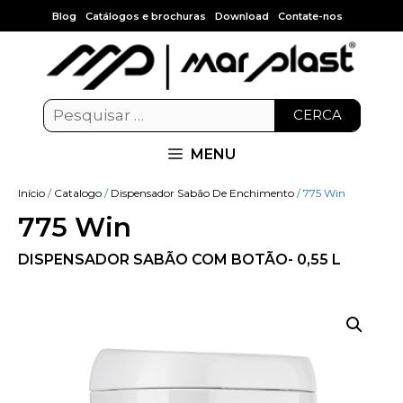
Blog
Catálogos e brochuras
Download
Contate-nos
CERCA
MENU
Início
/
Catalogo
/
Dispensador Sabão De Enchimento
/ 775 Win
775 Win
DISPENSADOR SABÃO COM BOTÃO- 0,55 L