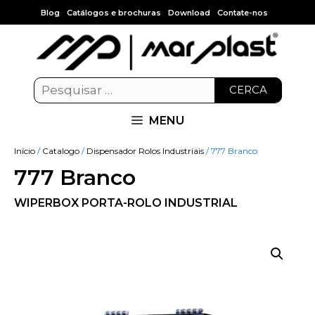
Blog
Catálogos e brochuras
Download
Contate-nos
CERCA
MENU
Início
/
Catalogo
/
Dispensador Rolos Industriais
/ 777 Branco
777 Branco
WIPERBOX PORTA-ROLO INDUSTRIAL