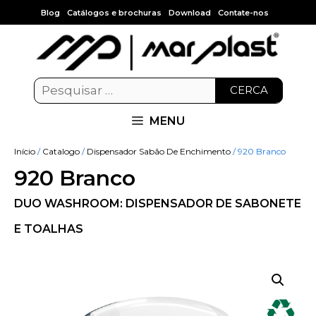
Blog
Catálogos e brochuras
Download
Contate-nos
CERCA
MENU
Início
/
Catalogo
/
Dispensador Sabão De Enchimento
/ 920 Branco
920 Branco
DUO WASHROOM: DISPENSADOR DE SABONETE
E TOALHAS