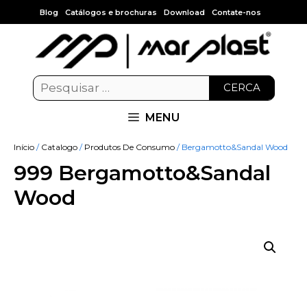
Blog
Catálogos e brochuras
Download
Contate-nos
CERCA
MENU
Início
/
Catalogo
/
Produtos De Consumo
/ Bergamotto&Sandal Wood
999 Bergamotto&Sandal
Wood