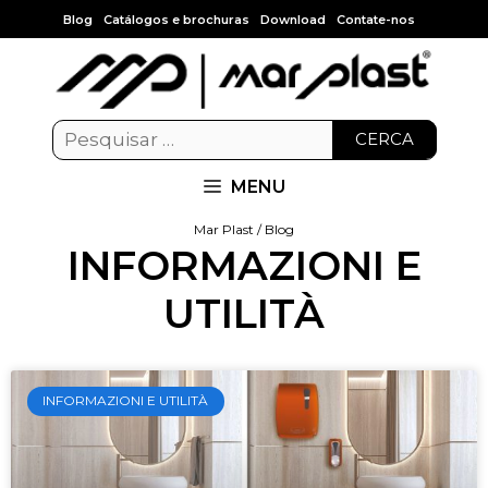
Blog
Catálogos e brochuras
Download
Contate-nos
CERCA
MENU
Mar Plast / Blog
INFORMAZIONI E
UTILITÀ
INFORMAZIONI E UTILITÀ