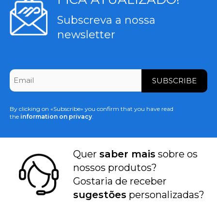
Subscreva a nossa
newsletter
CAPTCHA
Email
*
By clicking on «Subscribe» you confirm that you have read
the
information on privacy
.
Quer
saber mais
sobre os
nossos produtos?
Gostaria de receber
sugestões
personalizadas?