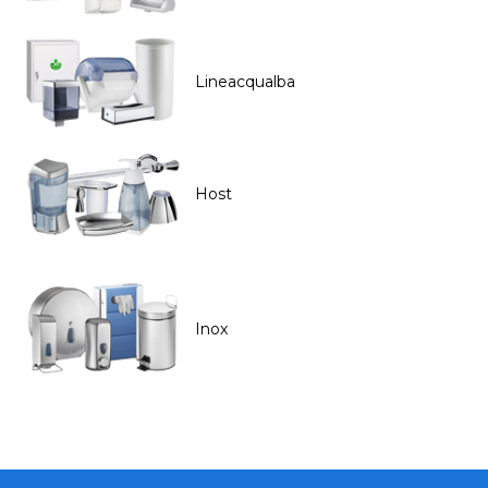
Lineacqualba
Host
Inox