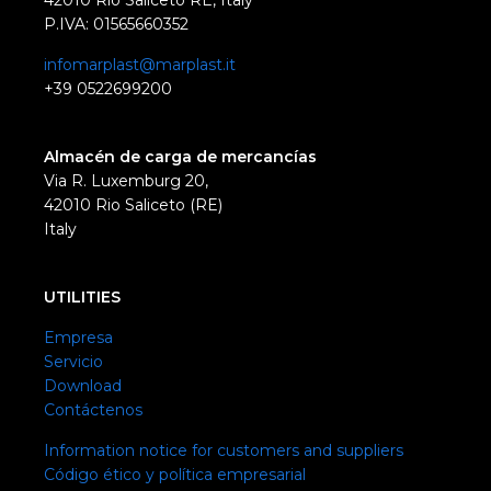
42010 Rio Saliceto RE, Italy
P.IVA: 01565660352
infomarplast@marplast.it
+39 0522699200
Almacén de carga de mercancías
Via R. Luxemburg 20,
42010 Rio Saliceto (RE)
Italy
UTILITIES
Empresa
Servicio
Download
Contáctenos
Information notice for customers and suppliers
Código ético y política empresarial