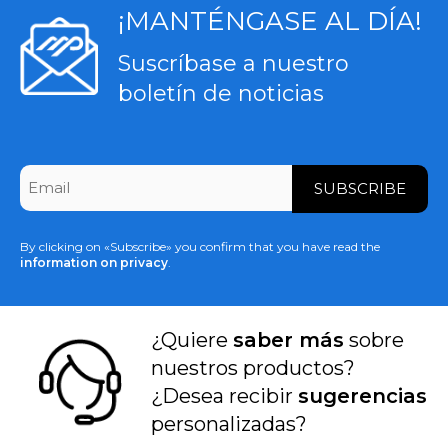
¡MANTÉNGASE AL DÍA!
Suscríbase a nuestro
boletín de noticias
CAPTCHA
Email
*
By clicking on «Subscribe» you confirm that you have read the
information on privacy
.
¿Quiere
saber más
sobre
nuestros productos?
¿Desea recibir
sugerencias
personalizadas?