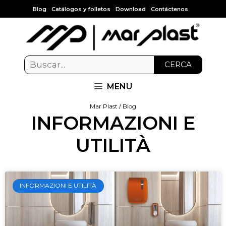
Blog
Catálogos y folletos
Download
Contáctenos
CERCA
MENU
Mar Plast / Blog
INFORMAZIONI E
UTILITÀ
INFORMAZIONI E UTILITÀ