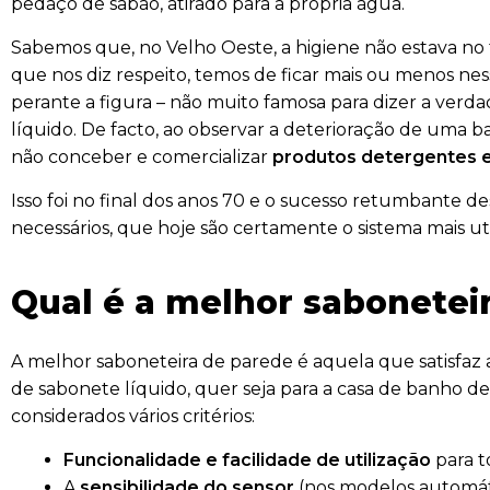
pedaço de sabão, atirado para a própria água.
Sabemos que, no Velho Oeste, a higiene não estava no 
que nos diz respeito, temos de ficar mais ou menos n
perante a figura – não muito famosa para dizer a verd
líquido. De facto, ao observar a deterioração de uma b
não conceber e comercializar
produtos detergentes e
Isso foi no final dos anos 70 e o sucesso retumbante d
necessários, que hoje são certamente o sistema mais uti
Qual é a melhor sabonetei
A melhor saboneteira de parede é aquela que satisfaz 
de sabonete líquido, quer seja para a casa de banho d
considerados vários critérios:
Funcionalidade e facilidade de utilização
para t
A
sensibilidade do sensor
(nos modelos automátic