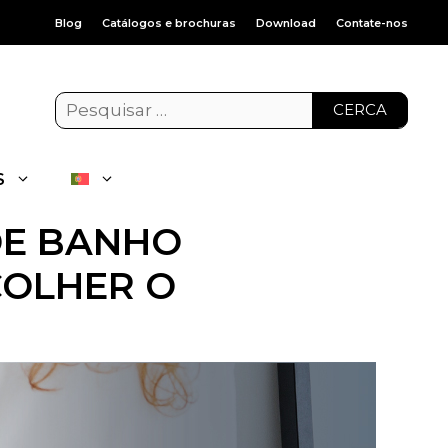
Blog
Catálogos e brochuras
Download
Contate-nos
CERCA
S
DE BANHO
COLHER O