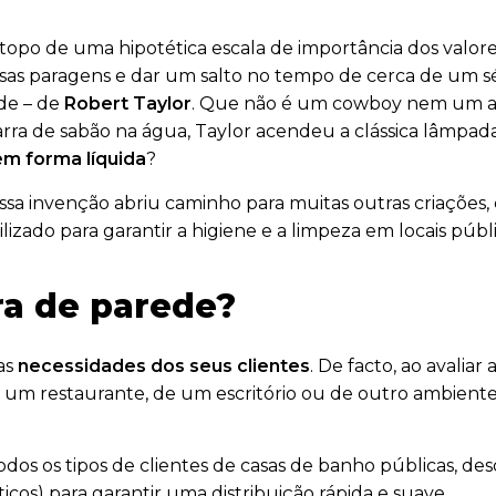
topo de uma hipotética escala de importância dos valore
essas paragens e dar um salto no tempo de cerca de um 
ade – de
Robert Taylor
. Que não é um cowboy nem um at
arra de sabão na água, Taylor acendeu a clássica lâmpad
m forma líquida
?
essa invenção abriu caminho para muitas outras criações
lizado para garantir a higiene e a limpeza em locais públ
ra de parede?
as
necessidades dos seus clientes
. De facto, ao avalia
e um restaurante, de um escritório ou de outro ambient
odos os tipos de clientes de casas de banho públicas, des
os) para garantir uma distribuição rápida e suave.