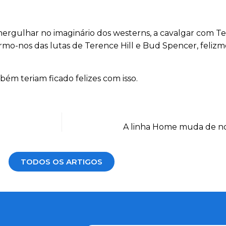
ergulhar no imaginário dos westerns, a cavalgar com Tex 
irmo-nos das lutas de Terence Hill e Bud Spencer, feli
bém teriam ficado felizes com isso.
A linha Home muda de nom
TODOS OS ARTIGOS
CAPTCHA