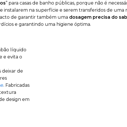
cos
” para casas de banho públicas, porque não é necessá
 se instalarem na superfície e serem transferidos de uma 
 facto de garantir também uma
dosagem precisa do sa
rdícios e garantindo uma higiene óptima.
abão líquido
 e evita o
 deixar de
res
ne
. Fabricadas
textura
 de design em