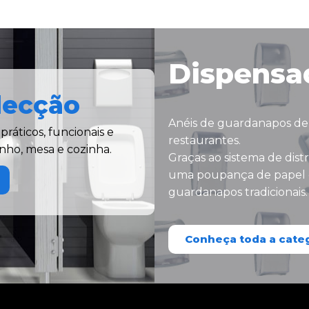
Dispensa
lecção
Anéis de guardanapos de 
ráticos, funcionais e
restaurantes.
nho, mesa e cozinha.
Graças ao sistema de dist
uma poupança de papel 
guardanapos tradicionais.
Conheça toda a cate