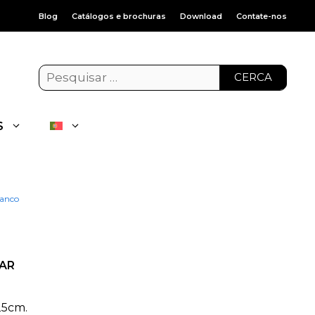
Blog
Catálogos e brochuras
Download
Contate-nos
CERCA
S
ranco
AR
25cm.