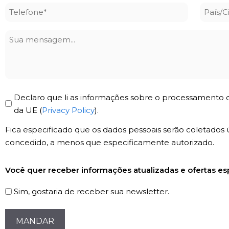
*
*
Telefone
País/
*
Sua
mensagem
Privacy
Declaro que li as informações sobre o processamento d
Policy
da UE (
Privacy Policy
).
*
Fica especificado que os dados pessoais serão coletados 
concedido, a menos que especificamente autorizado.
Registro
Você quer receber informações atualizadas e ofertas esp
de
Newsletter
Sim, gostaria de receber sua newsletter.
CAPTCHA