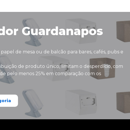
dor Guardanapos
papel de mesa ou de balcão para bares, cafés, pubs e
ribuição de produto único, limitam o desperdício, com
de pelo menos 25% em comparação com os
goria