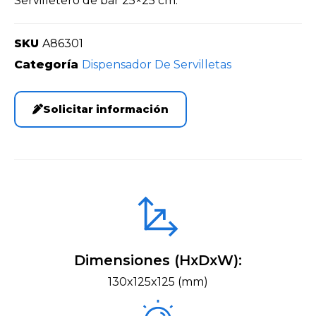
Servilletero de bar 25×25 cm.
SKU
A86301
Categoría
Dispensador De Servilletas
Solicitar información
Dimensiones (HxDxW):
130x125x125 (mm)