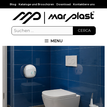
Blog
Kataloge und Broschüren
Download
Kontaktiere uns
CERCA
MENU