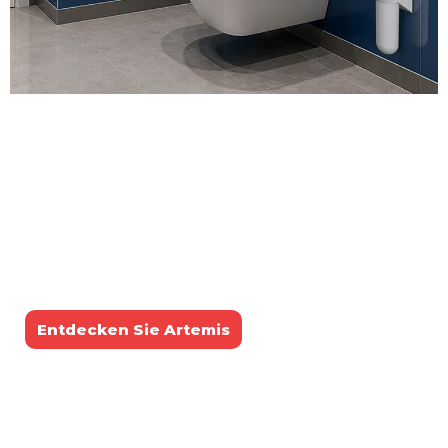
SkinCore:
Toilettenpapierspender
mit Innenabrollung
Weniger Papierverbrauch, längere Rollenlebensdauer und
optimierte Betriebskosten: Entdecken Sie unseren neuen
Spender mit Innenabrollung!
Finde mehr heraus
Entdecken Sie Artemis