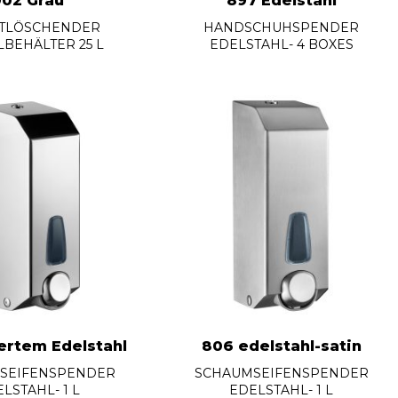
902 Grau
897 Edelstahl
STLÖSCHENDER
HANDSCHUHSPENDER
LBEHÄLTER 25 L
EDELSTAHL- 4 BOXES
ertem Edelstahl
806 edelstahl-satin
SEIFENSPENDER
SCHAUMSEIFENSPENDER
LSTAHL- 1 L
EDELSTAHL- 1 L