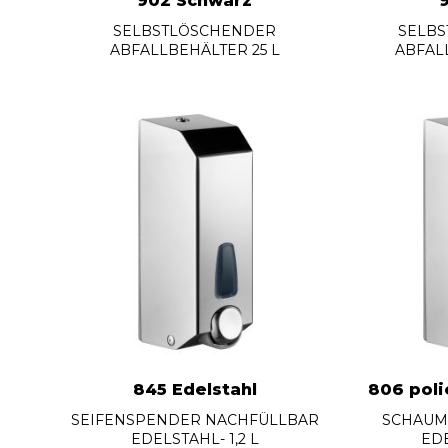
902 Schwarz
SELBSTLÖSCHENDER
SELB
ABFALLBEHÄLTER 25 L
ABFAL
845 Edelstahl
806 poli
SEIFENSPENDER NACHFÜLLBAR
SCHAUM
EDELSTAHL- 1,2 L
EDE