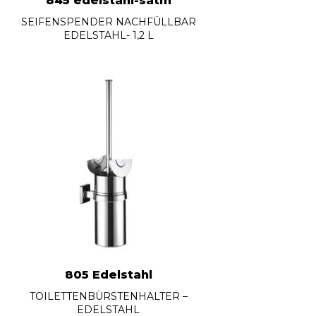
845 edelstahl-satin
SEIFENSPENDER NACHFÜLLBAR
EDELSTAHL- 1,2 L
805 Edelstahl
TOILETTENBÜRSTENHALTER –
EDELSTAHL