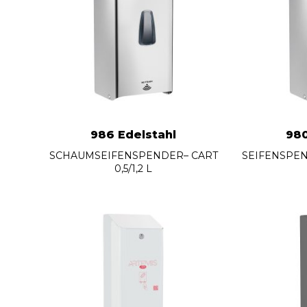
986 Edelstahl
980
SCHAUMSEIFENSPENDER– CART
SEIFENSPE
0,5/1,2 L