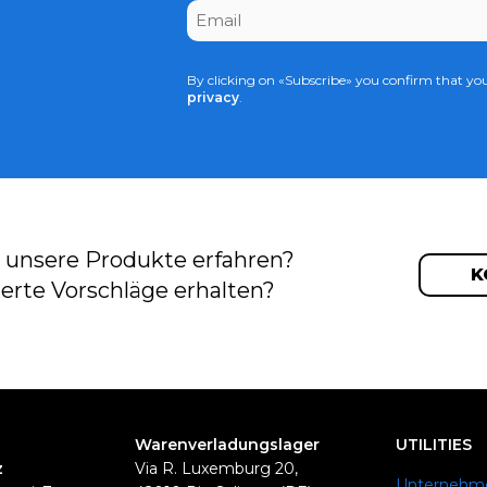
Email
*
n
By clicking on «Subscribe» you confirm that yo
privacy
.
 unsere Produkte erfahren?
K
erte Vorschläge erhalten?
Warenverladungslager
UTILITIES
z
Via R. Luxemburg 20,
Unternehm