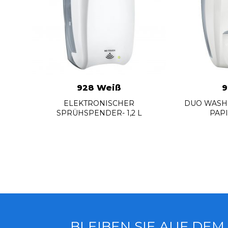
928 Weiß
9
ELEKTRONISCHER
DUO WASH
SPRÜHSPENDER- 1,2 L
PAP
BLEIBEN SIE AUF DEM