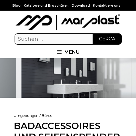
Blog
Kataloge und Broschüren
Download
Kontaktiere uns
CERCA
MENU
Umgebungen / Büros
BADACCESSOIRES