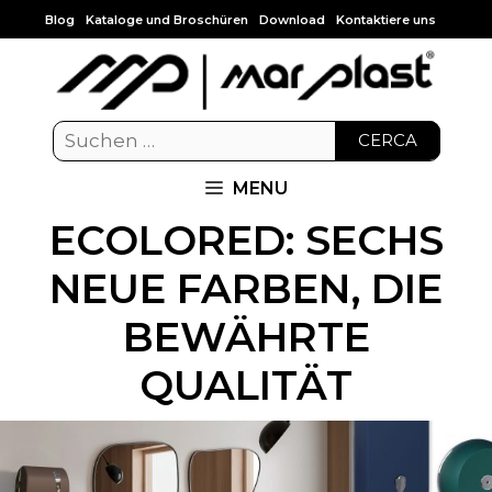
Blog
Kataloge und Broschüren
Download
Kontaktiere uns
CERCA
MENU
ECOLORED: SECHS
NEUE FARBEN, DIE
BEWÄHRTE
QUALITÄT