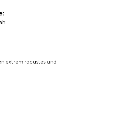
e:
ahl
nen extrem robustes und