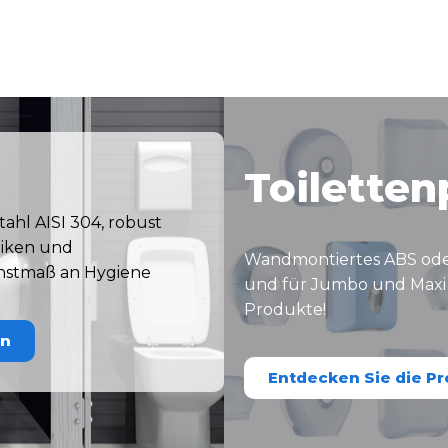
Toilette
ahl AISI 304, robust
iniken und
Wandmontiertes ABS oder
chstmaß an Hygiene
und für Jumbo und Maxi J
Produkte!
on
Entdecken Sie die P