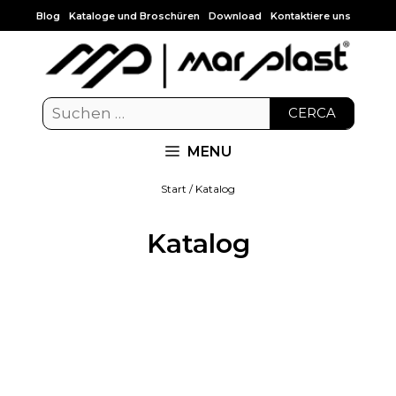
Blog
Kataloge und Broschüren
Download
Kontaktiere uns
CERCA
MENU
Start
/ Katalog
Katalog