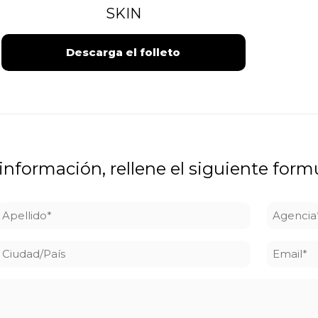
SKIN
Descarga el folleto
 información, rellene el siguiente form
Apellido
Agenci
*
*
Ciudad/País
Email
*