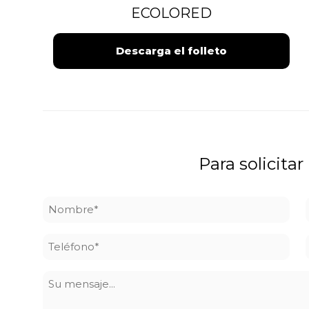
ECOLORED
Descarga el folleto
Para solicitar
Nombre
*
Teléfono
*
Su
mensaje