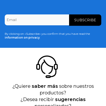
CAPTCHA
Email
*
By clicking on «Subscribe» you confirm that you have read the
information on privacy
.
¿Quiere
saber más
sobre nuestros
productos?
¿Desea recibir
sugerencias