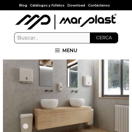
Blog
Catálogos y folletos
Download
Contáctenos
CERCA
MENU