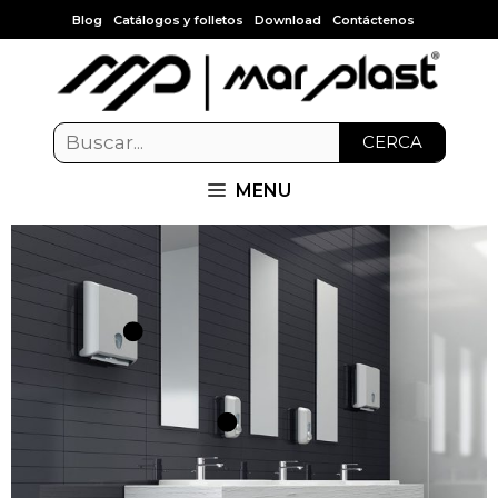
Blog
Catálogos y folletos
Download
Contáctenos
CERCA
MENU