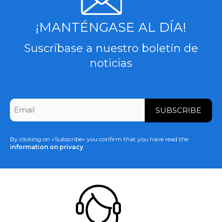
¡MANTÉNGASE AL DÍA!
Suscríbase a nuestro boletín de
noticias
CAPTCHA
Email
*
By clicking on «Subscribe» you confirm that you have read the
information on privacy
.