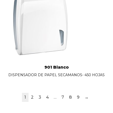
901 Blanco
DISPENSADOR DE PAPEL SECAMANOS- 450 HOJAS
1
2
3
4
…
7
8
9
→