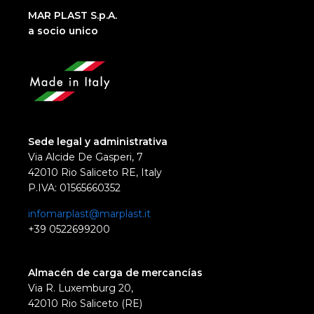
MAR PLAST S.p.A.
a socio unico
Sede legal y administrativa
Via Alcide De Gasperi, 7
42010 Rio Saliceto RE, Italy
P.IVA: 01565660352
infomarplast@marplast.it
+39 0522699200
Almacén de carga de mercancías
Via R. Luxemburg 20,
42010 Rio Saliceto (RE)