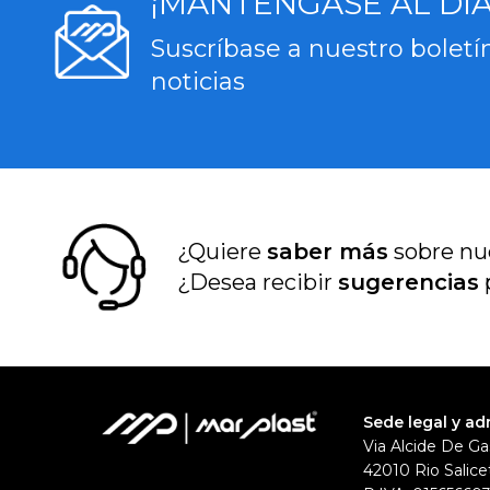
¡MANTÉNGASE AL DÍA
Suscríbase a nuestro boletí
noticias
¿Quiere
saber más
sobre nu
¿Desea recibir
sugerencias
Sede legal y ad
Via Alcide De Ga
42010 Rio Salicet