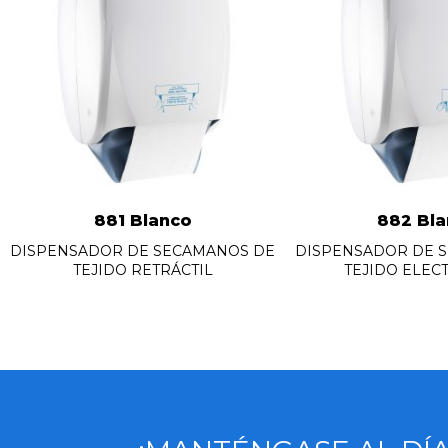
881 Blanco
882 Bla
DISPENSADOR DE SECAMANOS DE
DISPENSADOR DE 
TEJIDO RETRÁCTIL
TEJIDO ELEC