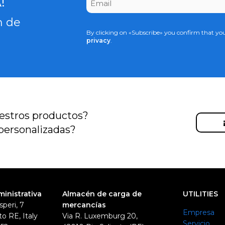
!
*
n de
By clicking on «Subscribe» you confirm that yo
privacy
.
estros productos?
personalizadas?
ministrativa
Almacén de carga de
UTILITIES
speri, 7
mercancías
Empresa
o RE, Italy
Via R. Luxemburg 20,
Servicio