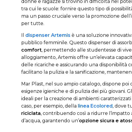
donne e ragazze si trovino in difficoltà nel poter
tra cui le scuole: fornire questo tipo di possibi
ma un passo cruciale verso la promozione dell’i
per tutte.
Il
dispenser Artemis
è una soluzione innovativa
pubblico femminile. Questo dispenser di assorb
comfort
, permettendo alle studentesse di vivere
alloggiamento, Artemis offre un’elevata capac
delle ricariche e assicurando una disponibilità cos
facilitano la pulizia e la sanificazione, manten
Mar Plast, nel suo ampio catalogo, dispone poi 
esigenze igieniche e di pulizia dei più giovani. G
ideali per la creazione di ambienti caratterizzati 
caso, per esempio, della
linea Ecolored
, dove t
riciclata
, contribuendo così a ridurre l’impatto 
d’acqua, garantendo un’
opzione sicura e atos