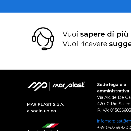
Vuoi
sapere di più
Vuoi ricevere
sugge
Sede legale e
amministrativa
Via Alcide De Ga
42010 Rio Salicet
MAR PLAST S.p.A.
P.IVA: 01565660
a socio unico
infomarplast@ma
+39 052269920