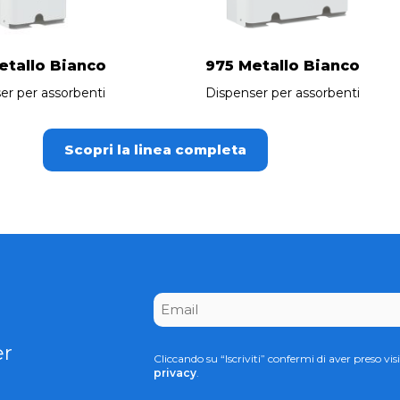
etallo Bianco
975 Metallo Bianco
er per assorbenti
Dispenser per assorbenti
Scopri la linea completa
CAPTCHA
Email
*
er
Cliccando su “Iscriviti” confermi di aver preso visi
privacy
.