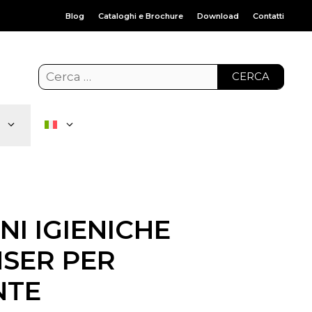
Blog
Cataloghi e Brochure
Download
Contatti
CERCA
NI IGIENICHE
NSER PER
NTE