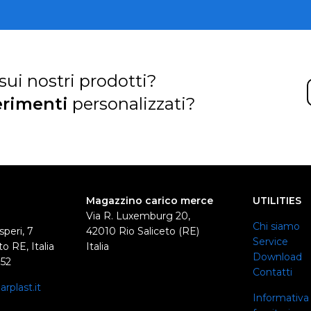
sui nostri prodotti?
rimenti
personalizzati?
Magazzino carico merce
UTILITIES
Via R. Luxemburg 20,
Chi siamo
speri, 7
42010 Rio Saliceto (RE)
Service
o RE, Italia
Italia
Download
352
Contatti
rplast.it
Informativa 
0