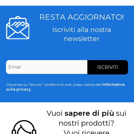
RESTA AGGIORNATO!
Iscriviti alla nostra
newsletter
CAPTCHA
Email
*
Cliccando su “Iscriviti” confermi di aver preso visione dell’
Informativa
sulla privacy
.
Vuoi
sapere di più
sui
nostri prodotti?
Vuoi ricevere