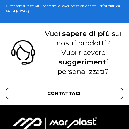
Cliccando su “Iscriviti” confermi di aver preso visione dell’
Informativa
sulla privacy
.
Vuoi
sapere di più
sui
nostri prodotti?
Vuoi ricevere
suggerimenti
personalizzati?
CONTATTACI!