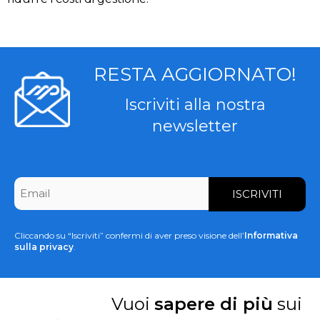
RESTA AGGIORNATO!
Iscriviti alla nostra
newsletter
CAPTCHA
Email
*
Cliccando su “Iscriviti” confermi di aver preso visione dell’
Informativa
sulla privacy
.
Vuoi
sapere di più
sui