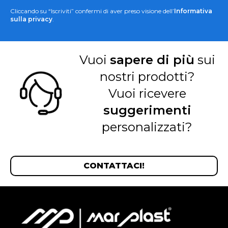
Cliccando su “Iscriviti” confermi di aver preso visione dell’
Informativa
sulla privacy
.
Vuoi
sapere di più
sui
nostri prodotti?
Vuoi ricevere
suggerimenti
personalizzati?
CONTATTACI!