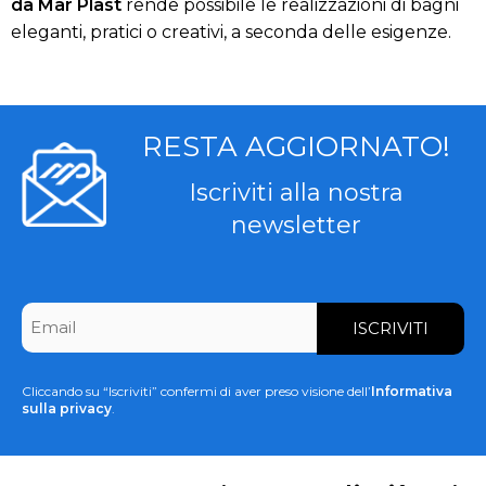
da Mar Plast
rende possibile le realizzazioni di bagni
eleganti, pratici o creativi, a seconda delle esigenze.
RESTA AGGIORNATO!
Iscriviti alla nostra
newsletter
CAPTCHA
Email
*
Cliccando su “Iscriviti” confermi di aver preso visione dell’
Informativa
sulla privacy
.