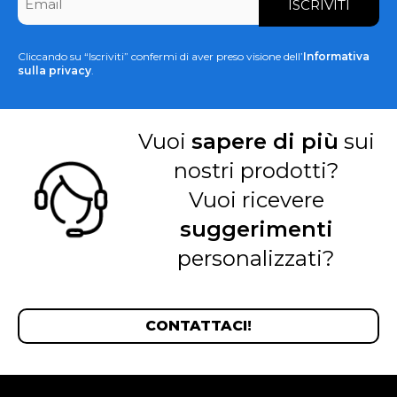
*
Cliccando su “Iscriviti” confermi di aver preso visione dell’
Informativa
sulla privacy
.
Vuoi
sapere di più
sui
nostri prodotti?
Vuoi ricevere
suggerimenti
personalizzati?
CONTATTACI!