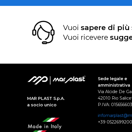
Vuoi
sapere di più
Vuoi ricevere
sugge
Sede legale e
amministrativa
Via Alcide De Ga
42010 Rio Salicet
MAR PLAST S.p.A.
P.IVA: 01565660
a socio unico
infomarplast@ma
+39 052269920