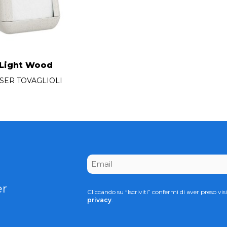
 Light Wood
SER TOVAGLIOLI
CAPTCHA
Email
*
er
Cliccando su “Iscriviti” confermi di aver preso visi
privacy
.