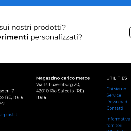
sui nostri prodotti?
rimenti
personalizzati?
Magazzino carico merce
UTILITIES
Via R. Luxemburg 20,
Chi siamo
speri, 7
42010 Rio Saliceto (RE)
Service
o RE, Italia
Italia
Download
352
Contatti
rplast.it
Informativa 
0
fornitori