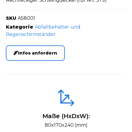
Rechteckiger Schwingdeckel (für Art. 579)
SKU
A58001
Kategorie
Abfallbehälter und
Regenschirmständer
Infos anfordern
Maße (HxDxW):
80x170x240 (mm)