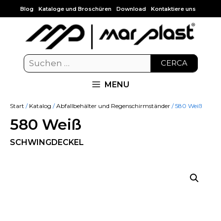
Blog
Kataloge und Broschüren
Download
Kontaktiere uns
CERCA
MENU
Start
/
Katalog
/
Abfallbehälter und Regenschirmständer
/ 580 Weiß
580 Weiß
SCHWINGDECKEL