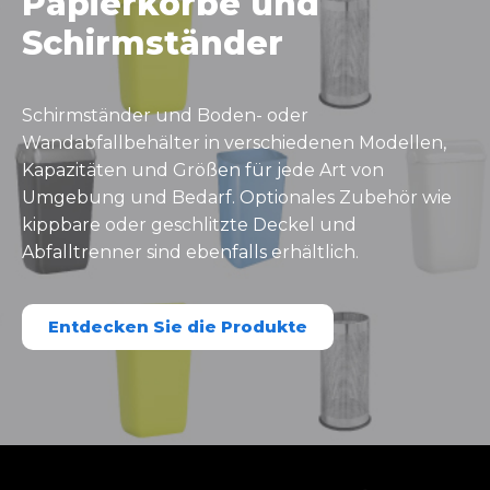
Papierkörbe und
Schirmständer
Schirmständer und Boden- oder
Wandabfallbehälter in verschiedenen Modellen,
Kapazitäten und Größen für jede Art von
Umgebung und Bedarf. Optionales Zubehör wie
kippbare oder geschlitzte Deckel und
Abfalltrenner sind ebenfalls erhältlich.
Entdecken Sie die Produkte