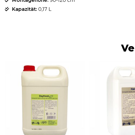
Montagehöhe:
90-120 cm
Kapazität:
0,17 L
Ve