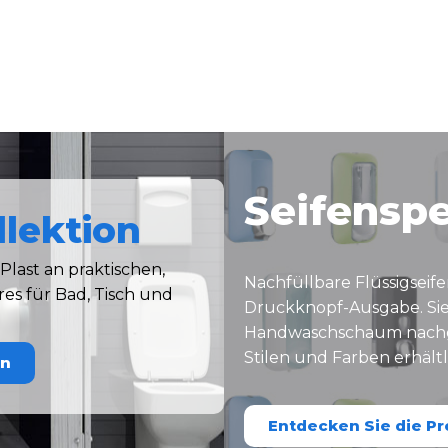
Seifenspe
llektion
Plast an praktischen,
Nachfüllbare Flüssigseif
res für Bad, Tisch und
Druckknopf-Ausgabe. Sie
Handwaschschaum nachge
Stilen und Farben erhältl
on
Entdecken Sie die P