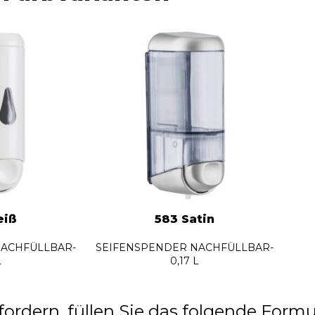
eiß
583 Satin
NACHFÜLLBAR-
SEIFENSPENDER NACHFÜLLBAR-
L
0,17 L
rdern, füllen Sie das folgende Formu