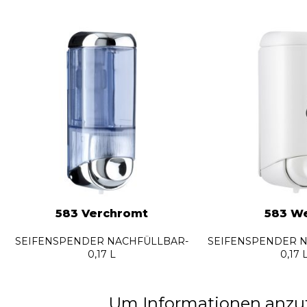
583 Verchromt
583 W
SEIFENSPENDER NACHFÜLLBAR-
SEIFENSPENDER 
0,17 L
0,17 
Um Informationen anzufo