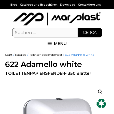
Blog
Kataloge und Broschüren
Download
Kontaktiere uns
CERCA
MENU
Start
/
Katalog
/
Toilettenpapierspender
/ 622 Adamello white
622 Adamello white
TOILETTENPAPIERSPENDER- 350 Blätter