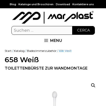
Blog
Kataloge und Broschüren
Download
Kontaktiere uns
CERCA
MENU
Start
/
Katalog
/
Badezimmerzubehör
/ 658 Weiß
658 Weiß
TOILETTENBÜRSTE ZUR WANDMONTAGE