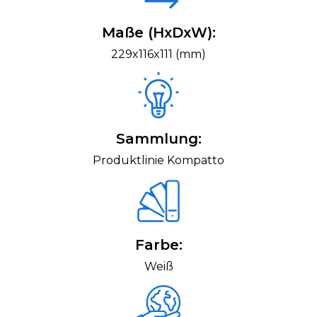
Maße (HxDxW):
229x116x111 (mm)
Sammlung:
Produktlinie Kompatto
Farbe:
Weiß