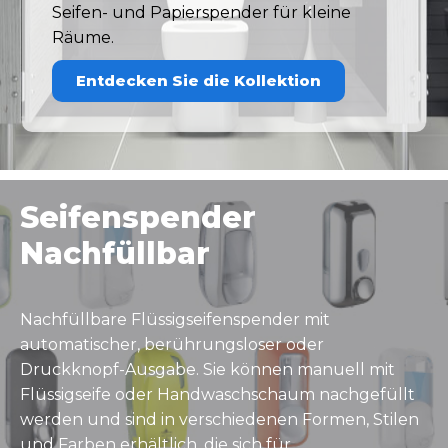
Seifen- und Papierspender für kleine
Räume.
Entdecken Sie die Kollektion
Seifenspender
Nachfüllbar
Nachfüllbare Flüssigseifenspender mit
automatischer, berührungsloser oder
Druckknopf-Ausgabe. Sie können manuell mit
Flüssigseife oder Handwaschschaum nachgefüllt
werden und sind in verschiedenen Formen, Stilen
und Farben erhältlich, die sich für