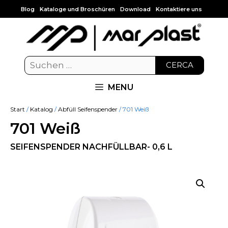
Blog
Kataloge und Broschüren
Download
Kontaktiere uns
CERCA
MENU
Start
/
Katalog
/
Abfüll Seifenspender
/ 701 Weiß
701 Weiß
SEIFENSPENDER NACHFÜLLBAR- 0,6 L