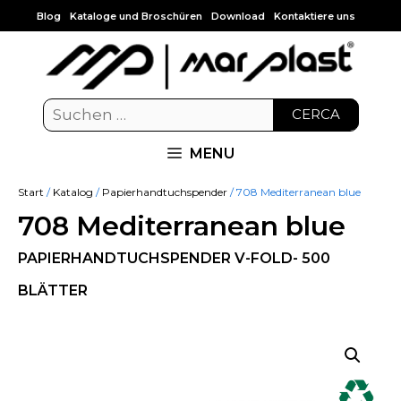
Blog
Kataloge und Broschüren
Download
Kontaktiere uns
CERCA
MENU
Start
/
Katalog
/
Papierhandtuchspender
/ 708 Mediterranean blue
708 Mediterranean blue
PAPIERHANDTUCHSPENDER V-FOLD- 500
BLÄTTER