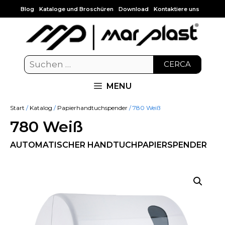
Blog
Kataloge und Broschüren
Download
Kontaktiere uns
CERCA
MENU
Start
/
Katalog
/
Papierhandtuchspender
/ 780 Weiß
780 Weiß
AUTOMATISCHER HANDTUCHPAPIERSPENDER