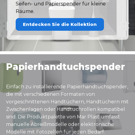
Seifen- und Papierspender für kleine
Räume.
Entdecken Sie die Kollektion
Papierhandtuchspender
Einfach zu installierende Papierhandtuchspender,
die mit verschiedenen Formaten von
vorgeschnittenen Handtüchern, Handtüchern mit
Zwischenlagen oder Handtuchrollen kompatibel
sind. Die Produktpalette von Mar Plast umfasst
manuelle Abreißmodelle oder elektronische
Modelle mit Fotozellen für jeden Bedarf.