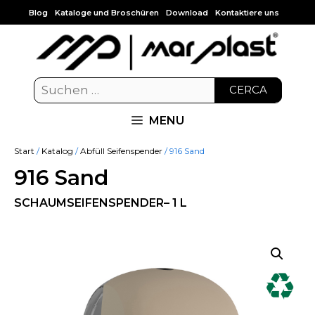
Blog
Kataloge und Broschüren
Download
Kontaktiere uns
CERCA
MENU
Start
/
Katalog
/
Abfüll Seifenspender
/ 916 Sand
916 Sand
SCHAUMSEIFENSPENDER– 1 L