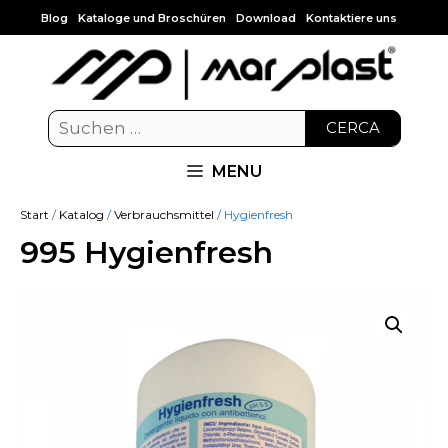
Blog
Kataloge und Broschüren
Download
Kontaktiere uns
CERCA
MENU
Start
/
Katalog
/
Verbrauchsmittel
/ Hygienfresh
995 Hygienfresh