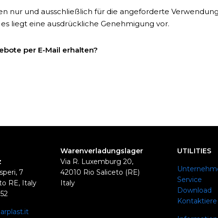
en nur und ausschließlich für die angeforderte Verwendu
 es liegt eine ausdrückliche Genehmigung vor.
bote per E-Mail erhalten?
Warenverladungslager
UTILITIES
z
Via R. Luxemburg 20,
Unternehm
speri, 7
42010 Rio Saliceto (RE)
Service
o RE, Italy
Italy
Download
352
Kontaktiere
rplast.it