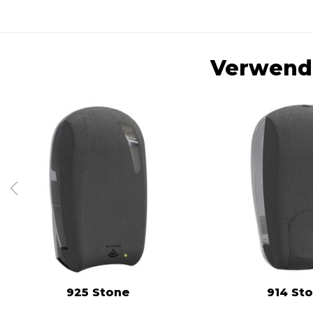
Verwendb
925 Stone
914 St