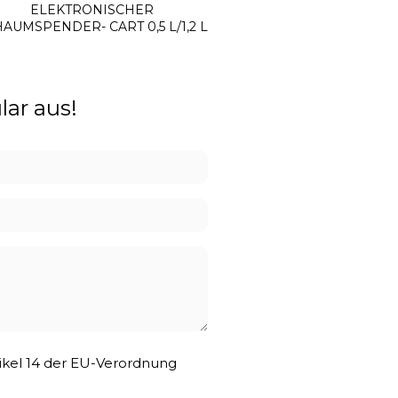
ELEKTRONISCHER
SCHAUMSEIFENSPENDE
AUMSPENDER- CART 0,5 L/1,2 L
0,5/0,8 L
lar aus!
tikel 14 der EU-Verordnung