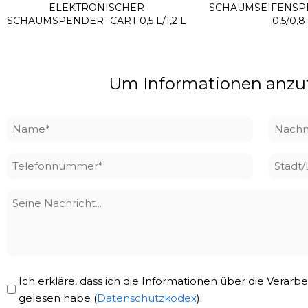
ELEKTRONISCHER
SCHAUMSEIFENSP
SCHAUMSPENDER- CART 0,5 L/1,2 L
0,5/0,8
Um Informationen anzufo
Name
Nach
*
*
Telefonnummer
Stadt
*
Seine
Nachricht
Privacy
Ich erkläre, dass ich die Informationen über die Vera
Policy
gelesen habe (
Datenschutzkodex
).