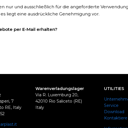
en nur und ausschließlich für die angeforderte Verwendu
 es liegt eine ausdrückliche Genehmigung vor.
bote per E-Mail erhalten?
Warenverladungslager
UTILITIES
z
Via R. Luxemburg 20,
Unternehm
speri, 7
42010 Rio Saliceto (RE)
Service
o RE, Italy
Italy
Download
352
Kontaktiere
rplast.it