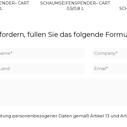
ENDER– CART
SCHAUMSEIFENSPENDER– CART
 L
0,5/0,8 L
SCH
rdern, füllen Sie das folgende Formu
name
Company
*
/Land
Email
*
rbeitung personenbezogener Daten gemäß Artikel 13 und Ar