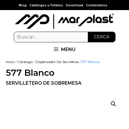
Blog
Catálogos y folletos
Download
Contáctenos
CERCA
MENU
Inicio
/
Catalogo
/
Dispensador De Servilletas
/ 577 Blanco
577 Blanco
SERVILLETERO DE SOBREMESA