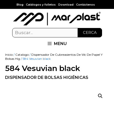
Blog
Catálogos y folletos
Download
Contáctenos
CERCA
MENU
Inicio
/
Catalogo
/
Dispensador De Cubreasientos De Wc De Papel Y
Bolsas Hig
/ 584 Vesuvian black
584 Vesuvian black
DISPENSADOR DE BOLSAS HIGIÉNICAS